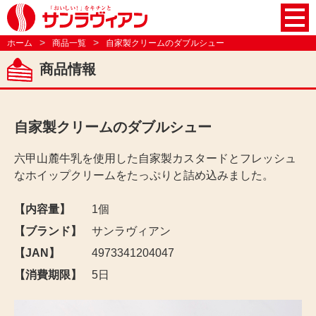
株
ホーム
商品一覧
自家製クリームのダブルシュー
商品情報
自家製クリームのダブルシュー
六甲山麓牛乳を使用した自家製カスタードとフレッシュ
なホイップクリームをたっぷりと詰め込みました。
【内容量】
1個
【ブランド】
サンラヴィアン
【JAN】
4973341204047
【消費期限】
5日